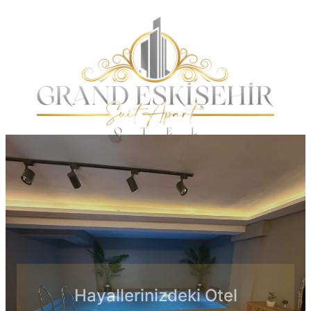
İçeriğe
geç
Hayallerinizdeki Otel